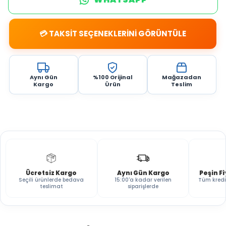
💳 TAKSİT SEÇENEKLERİNİ GÖRÜNTÜLE
Aynı Gün
%100 Orijinal
Mağazadan
Kargo
Ürün
Teslim
Ücretsiz Kargo
Aynı Gün Kargo
Peşin F
Seçili ürünlerde bedava
15:00'a kadar verilen
Tüm kredi
teslimat
siparişlerde