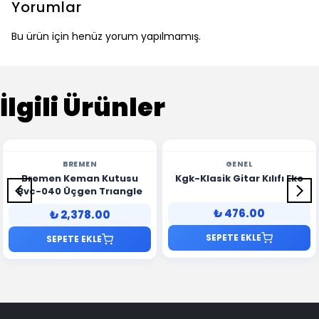
Yorumlar
Bu ürün için henüz yorum yapılmamış.
İlgili Ürünler
BREMEN
GENEL
Bremen Keman Kutusu
Kgk-Klasik Gitar Kılıfı Eko
Bvc-040 Üçgen Trıangle
₺ 476.00
₺ 2,378.00
SEPETE EKLE
SEPETE EKLE