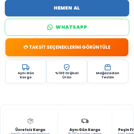
HEMEN AL
WHATSAPP
💳 TAKSİT SEÇENEKLERİNİ GÖRÜNTÜLE
Aynı Gün
%100 Orijinal
Mağazadan
Kargo
Ürün
Teslim
Ücretsiz Kargo
Aynı Gün Kargo
Peşin F
Seçili ürünlerde bedava
15:00'a kadar verilen
Tüm kredi