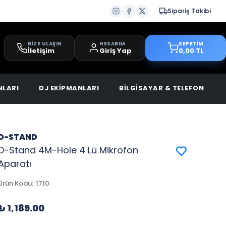
Sipariş Takibi
BİZE ULAŞIN
HESABIM
SEPETİM
İletişim
Giriş Yap
0,00 TL
NLARI
DJ EKİPMANLARI
BİLGİSAYAR & TELEFON
D-STAND
D-Stand 4M-Hole 4 Lü Mikrofon
Aparatı
Ürün Kodu
:
1710
₺ 1,189.00