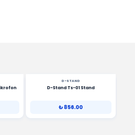
D-STAND
ikrofon
D-Stand Ts-01 Stand
D-St
₺ 856.00
SEPETE EKLE