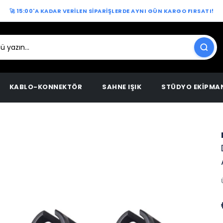
🚀 15:00'A KADAR VERİLEN SİPARİŞLERDE AYNI GÜN KARGO FIRSATI!
KABLO-KONNEKTÖR
SAHNE IŞIK
STÜDYO EKİPMA