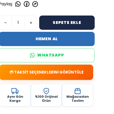
Paylaş
:
SEPETE EKLE
HEMEN AL
WHATSAPP
💳 TAKSİT SEÇENEKLERİNİ GÖRÜNTÜLE
Aynı Gün
%100 Orijinal
Mağazadan
Kargo
Ürün
Teslim