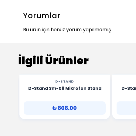
Yorumlar
Bu ürün için henüz yorum yapılmamış.
İlgili Ürünler
D-STAND
hone
D-Stand Sm-08 Mikrofon Stand
D-Sta
N
₺ 808.00
SEPETE EKLE