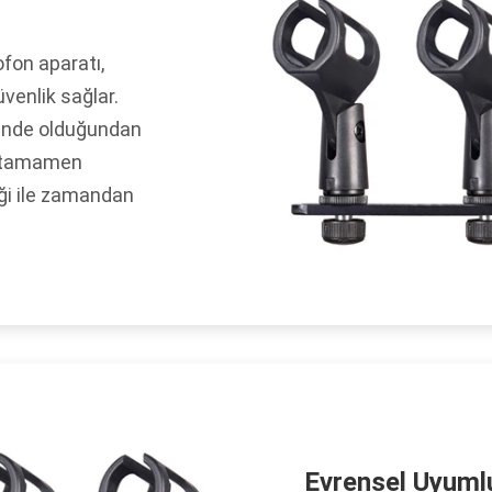
fon aparatı,
venlik sağlar.
vende olduğundan
a tamamen
liği ile zamandan
Evrensel Uyuml