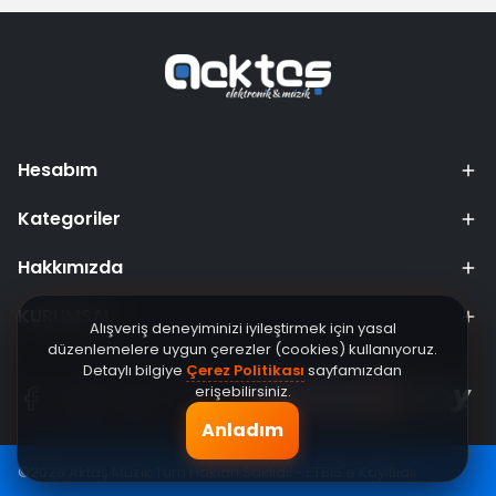
Hesabım
Kategoriler
Hakkımızda
KURUMSAL
Alışveriş deneyiminizi iyileştirmek için yasal
düzenlemelere uygun çerezler (cookies) kullanıyoruz.
Detaylı bilgiye
Çerez Politikası
sayfamızdan
erişebilirsiniz.
Anladım
©2026 Aktaş Müzik Tüm Hakları Saklıdır- ETBİS'e Kayıtlıdır