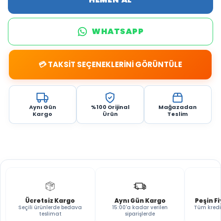
WHATSAPP
💳 TAKSİT SEÇENEKLERİNİ GÖRÜNTÜLE
Aynı Gün
%100 Orijinal
Mağazadan
Kargo
Ürün
Teslim
Ücretsiz Kargo
Aynı Gün Kargo
Peşin F
Seçili ürünlerde bedava
15:00'a kadar verilen
Tüm kredi
teslimat
siparişlerde