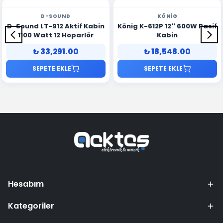
D-SOUND
KÖNIG
D-Sound LT-912 Aktif Kabin
König K-612P 12'' 600W Pasif
1100 Watt 12 Hoparlör
Kabin
₺ 33,291.00
₺ 18,548.00
SEPETE EKLE
SEPETE EKLE
Hesabım
Kategoriler