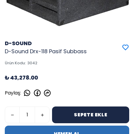
D-SOUND
D-Sound Drx-118 Pasif Subbass
Ürün Kodu
:
3042
₺ 43,278.00
Paylaş
:
SEPETE EKLE
HEMEN AL