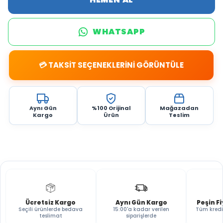
WHATSAPP
💳 TAKSİT SEÇENEKLERİNİ GÖRÜNTÜLE
Aynı Gün
%100 Orijinal
Mağazadan
Kargo
Ürün
Teslim
Ücretsiz Kargo
Aynı Gün Kargo
Peşin F
Seçili ürünlerde bedava
15:00'a kadar verilen
Tüm kredi
teslimat
siparişlerde