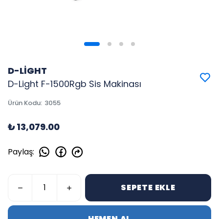
D-LİGHT
D-Light F-1500Rgb Sis Makinası
Ürün Kodu
:
3055
₺ 13,079.00
Paylaş
:
SEPETE EKLE
HEMEN AL