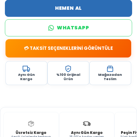
HEMEN AL
WHATSAPP
💳 TAKSİT SEÇENEKLERİNİ GÖRÜNTÜLE
Aynı Gün
%100 Orijinal
Mağazadan
Kargo
Ürün
Teslim
Ücretsiz Kargo
Aynı Gün Kargo
Peşin F
Seçili ürünlerde bedava
15:00'a kadar verilen
Tüm kredi