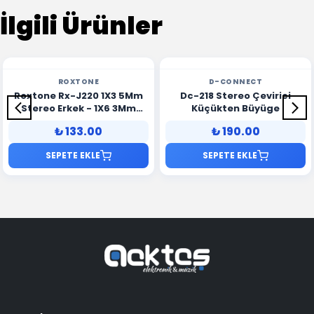
İlgili Ürünler
ROXTONE
D-CONNECT
Roxtone Rx-J220 1X3 5Mm
Dc-218 Stereo Çevirici
Stereo Erkek - 1X6 3Mm
Küçükten Büyüge
Stereo Dişi
₺ 133.00
₺ 190.00
SEPETE EKLE
SEPETE EKLE