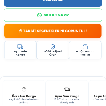
WHATSAPP
💳 TAKSİT SEÇENEKLERİNİ GÖRÜNTÜLE
Aynı Gün
%100 Orijinal
Mağazadan
Kargo
Ürün
Teslim
Ücretsiz Kargo
Aynı Gün Kargo
Peşin F
Seçili ürünlerde bedava
15:00'a kadar verilen
Tüm kredi
teslimat
siparişlerde