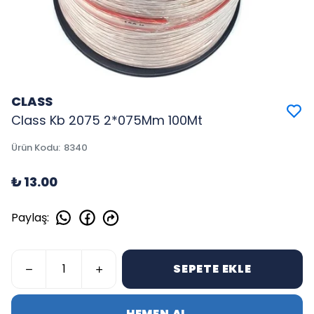
CLASS
Class Kb 2075 2*075Mm 100Mt
Ürün Kodu
:
8340
₺ 13.00
Paylaş
:
SEPETE EKLE
HEMEN AL