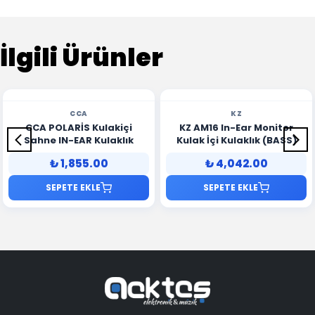
İlgili Ürünler
CCA
KZ
CCA POLARİS Kulakiçi
KZ AM16 In-Ear Monitor
Sahne IN-EAR Kulaklık
Kulak İçi Kulaklık (BASS)
₺ 1,855.00
₺ 4,042.00
SEPETE EKLE
SEPETE EKLE