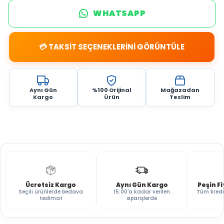
WHATSAPP
💳 TAKSİT SEÇENEKLERİNİ GÖRÜNTÜLE
Aynı Gün
%100 Orijinal
Mağazadan
Kargo
Ürün
Teslim
Ücretsiz Kargo
Aynı Gün Kargo
Peşin F
Seçili ürünlerde bedava
15:00'a kadar verilen
Tüm kredi
teslimat
siparişlerde