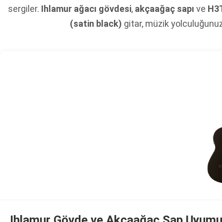
sergiler.
Ihlamur ağacı gövdesi
,
akçaağaç sapı
ve
H3T
(satin black)
gitar, müzik yolculuğunuz
Ihlamur Gövde ve Akçaağaç Sap Uyum