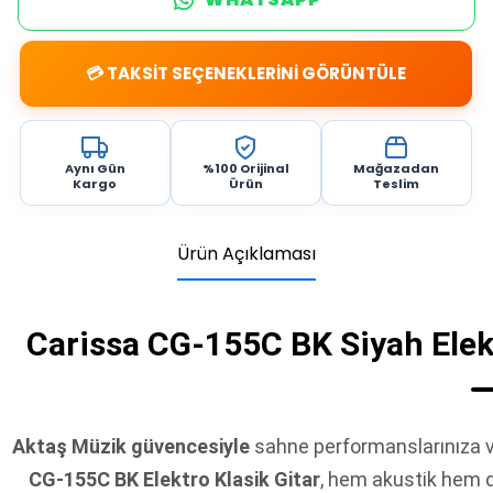
💳 TAKSİT SEÇENEKLERİNİ GÖRÜNTÜLE
Aynı Gün
%100 Orijinal
Mağazadan
Kargo
Ürün
Teslim
Ürün Açıklaması
Carissa CG-155C BK Siyah Elekt
Aktaş Müzik güvencesiyle
sahne performanslarınıza v
CG-155C BK Elektro Klasik Gitar
, hem akustik hem d