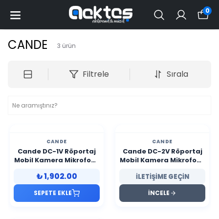
0
CANDE
3
ürün
Filtrele
Sırala
CANDE
CANDE
Cande DC-1V Röportaj
Cande DC-2V Röportaj
Mobil Kamera Mikrofonu
Mobil Kamera Mikrofonu
MIC 1TC-1RX
MIC 2TX-1RX
₺ 1,902.00
İLETİŞİME GEÇİN
SEPETE EKLE
İNCELE