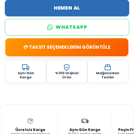
HEMEN AL
WHATSAPP
💳 TAKSİT SEÇENEKLERİNİ GÖRÜNTÜLE
Aynı Gün
%100 Orijinal
Mağazadan
Kargo
Ürün
Teslim
Ücretsiz Kargo
Aynı Gün Kargo
Peşin F
Seçili ürünlerde bedava
15:00'a kadar verilen
Tüm kredi