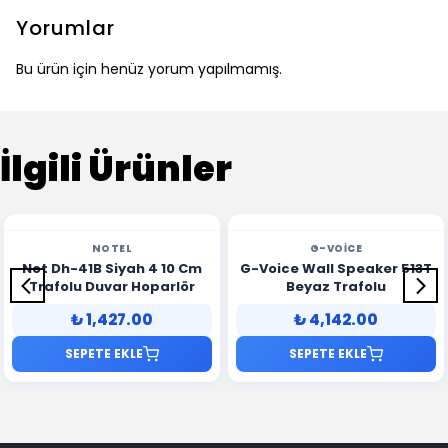
Yorumlar
Bu ürün için henüz yorum yapılmamış.
İlgili Ürünler
NOTEL
G-VOICE
Not Dh-41B Siyah 4 10 Cm
G-Voice Wall Speaker 513T
Trafolu Duvar Hoparlör
Beyaz Trafolu
₺ 1,427.00
₺ 4,142.00
SEPETE EKLE
SEPETE EKLE