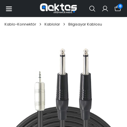
0
Kablo-Konnektör
Kablolar
Bilgisayar Kablosu