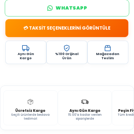
WHATSAPP
💳 TAKSİT SEÇENEKLERİNİ GÖRÜNTÜLE
Aynı Gün
%100 Orijinal
Mağazadan
Kargo
Ürün
Teslim
Ücretsiz Kargo
Aynı Gün Kargo
Peşin F
Seçili ürünlerde bedava
15:00'a kadar verilen
Tüm kredi
teslimat
siparişlerde