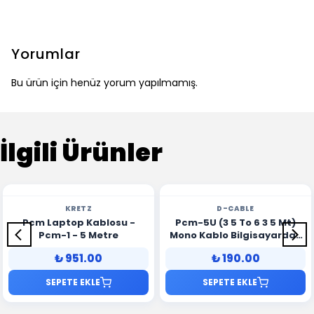
Yorumlar
Bu ürün için henüz yorum yapılmamış.
İlgili Ürünler
KRETZ
D-CABLE
Pcm Laptop Kablosu -
Pcm-5U (3 5 To 6 3 5 Mt)
Pcm-1 - 5 Metre
Mono Kablo Bilgisayardan
Miksere
₺ 951.00
₺ 190.00
SEPETE EKLE
SEPETE EKLE